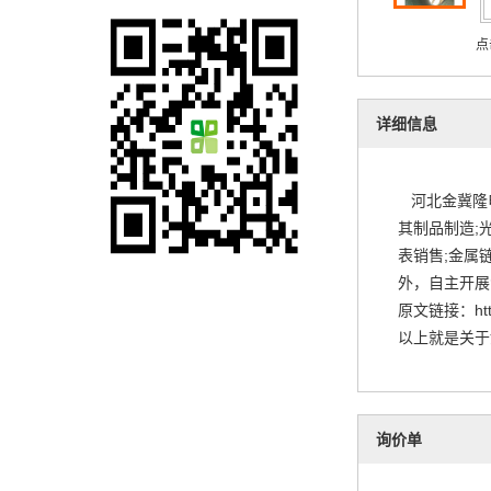
点
详细信息
河北金冀隆电
其制品制造;
表销售;金属
外，自主开展
原文链接：
ht
以上就是关于
询价单